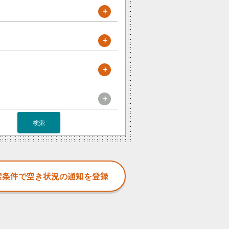
+
+
+
+
検索