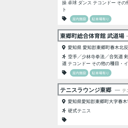
操 卓球 ダンス テコンドー そ
ト
屋内施設
駐車場有り
東郷町総合体育館 武道場
愛知県 愛知郡東郷町春木北反
空手／少林寺拳法／合気道 剣
道 テコンドー その他の種目・
屋内施設
駐車場有り
テニスラウンジ東郷
テ
愛知県愛知郡東郷町大字春木字
硬式テニス