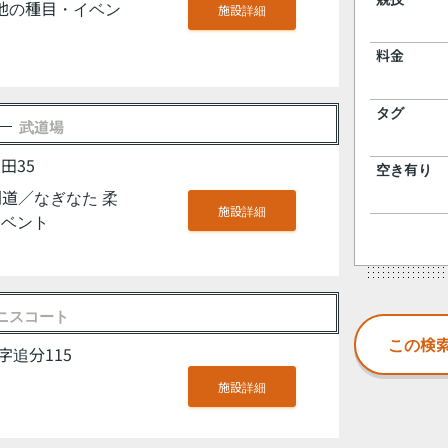
の他の種目・イベン
施設詳細
料金
タグ
武道場
田35
空き有り
道／なぎなた 柔
施設詳細
イベント
ニスコート
追分115
施設詳細