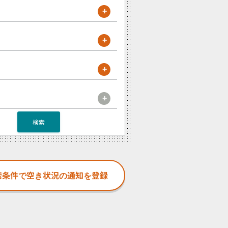
+
+
+
+
検索