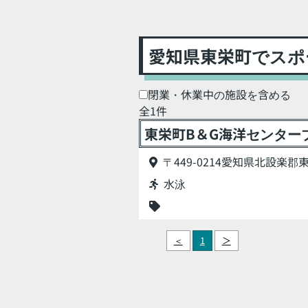
愛知県東栄町でスポ
閉業・休業中の施設を含める
全1件
東栄町B＆G海洋センター
〒449-0214愛知県北設楽
水泳
＜
1
＞