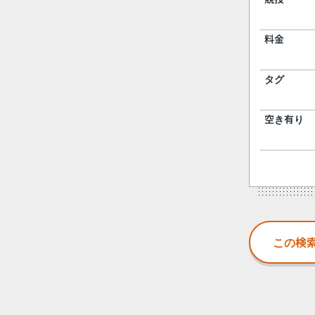
料金
タグ
空き有り