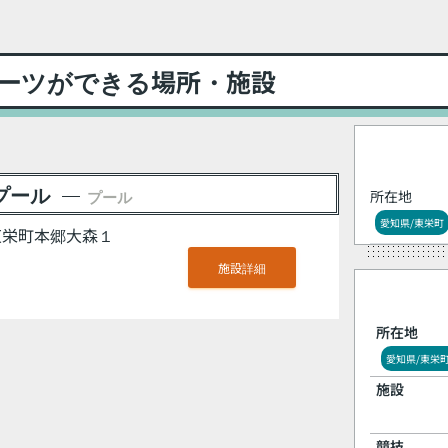
ーツができる場所・施設
プール
プール
所在地
愛知県/東栄町
郡東栄町本郷大森１
施設詳細
所在地
愛知県/東栄
施設
競技