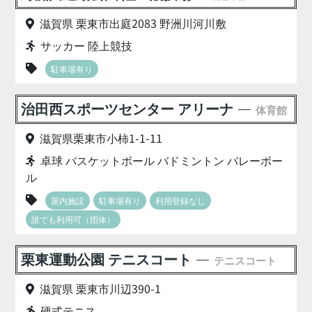
滋賀県 栗東市出庭2083 野洲川河川敷
サッカー 陸上競技
駐車場有り
治田西スポーツセンター アリーナ
体育館
滋賀県栗東市小柿1-1-11
卓球 バスケットボール バドミントン バレーボー
ル
屋内施設
駐車場有り
利用登録なし
誰でも利用可（団体）
栗東運動公園 テニスコート
テニスコート
滋賀県 栗東市川辺390-1
硬式テニス