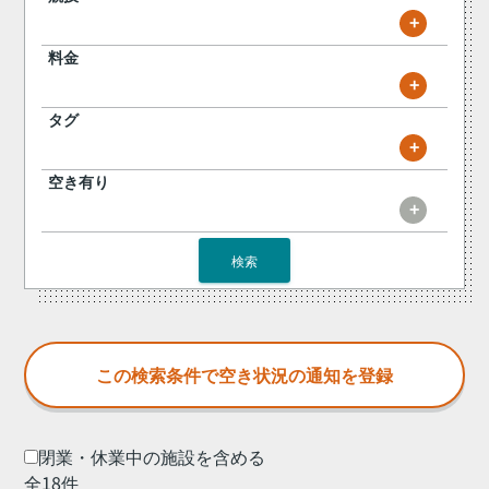
+
料金
+
タグ
+
空き有り
+
検索
閉業・休業中の施設を含める
全18件