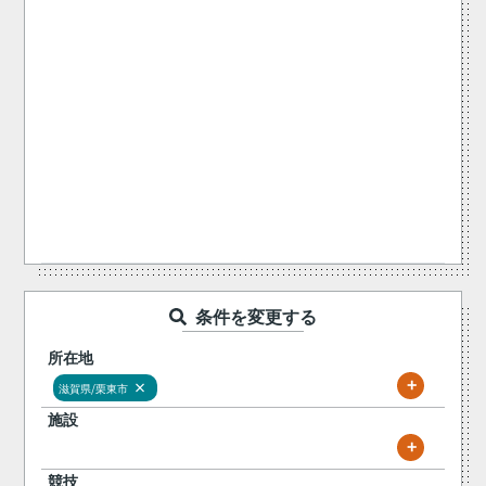
条件を変更する
所在地
+
×
滋賀県/栗東市
施設
+
競技