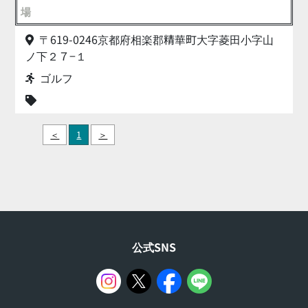
場
〒619-0246京都府相楽郡精華町大字菱田小字山
ノ下２７−１
ゴルフ
＜
1
＞
公式SNS