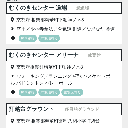
むくのきセンター 道場
武道場
京都府 相楽郡精華町下狛神ノ木8
空手／少林寺拳法／合気道 剣道／なぎなた 柔道
屋内施設
駐車場有り
むくのきセンター アリーナ
体育館
京都府相楽郡精華町下狛神ノ木8
ウォーキング／ランニング 卓球 バスケットボー
ル バドミントン バレーボール
屋内施設
駐車場有り
観覧席有り
打越台グラウンド
多目的グラウンド
京都府 相楽郡精華町北稲八間小字打越台