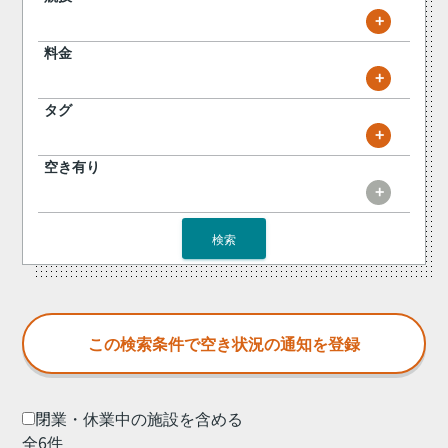
+
料金
+
タグ
+
空き有り
+
検索
閉業・休業中の施設を含める
全6件