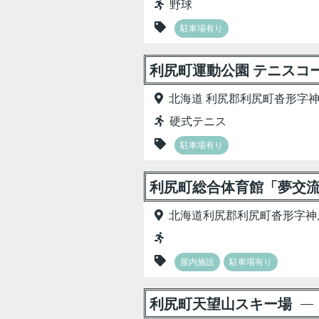
野球
駐車場有り
利尻町運動公園 テニスコ
北海道 利尻郡利尻町沓形字
硬式テニス
駐車場有り
利尻町総合体育館「夢交流
北海道利尻郡利尻町沓形字神
屋内施設
駐車場有り
利尻町天望山スキー場