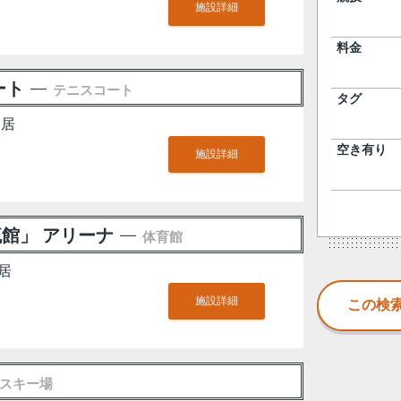
施設詳細
料金
ート
テニスコート
タグ
神居
空き有り
施設詳細
館」 アリーナ
体育館
居
施設詳細
スキー場