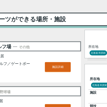
ーツができる場所・施設
ルフ場
所在地
その他
北海道/利尻町
神居
ルフ／ゲートボー
施設詳細
所在地
北海道/利尻
野球場
施設
居
競技