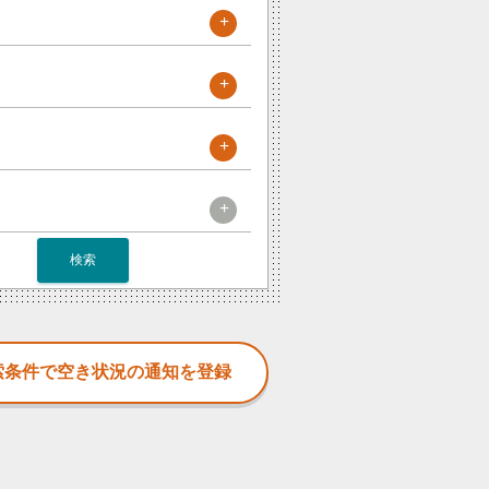
+
+
+
+
検索