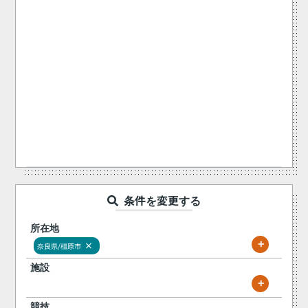
条件を変更する
所在地
+
×
奈良県/橿原市
施設
+
競技