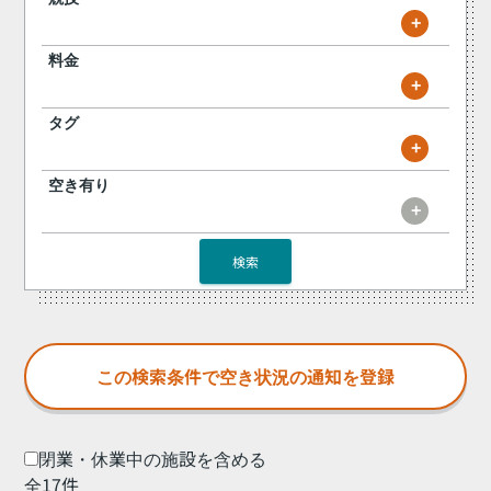
+
料金
+
タグ
+
空き有り
+
検索
閉業・休業中の施設を含める
全17件