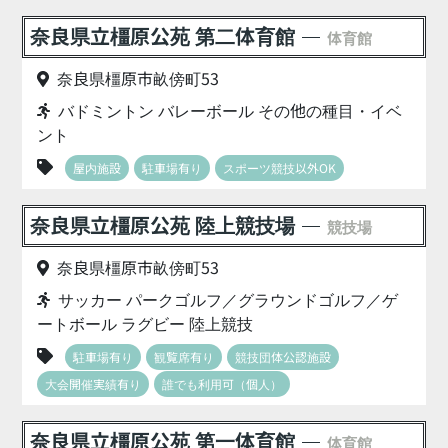
奈良県立橿原公苑 第二体育館
体育館
奈良県橿原市畝傍町53
バドミントン バレーボール その他の種目・イベ
ント
屋内施設
駐車場有り
スポーツ競技以外OK
奈良県立橿原公苑 陸上競技場
競技場
奈良県橿原市畝傍町53
サッカー パークゴルフ／グラウンドゴルフ／ゲ
ートボール ラグビー 陸上競技
駐車場有り
観覧席有り
競技団体公認施設
大会開催実績有り
誰でも利用可（個人）
奈良県立橿原公苑 第一体育館
体育館