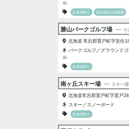
ル
駐車場有り
競技団体公認施設
勝山パークゴルフ場
そ
北海道 常呂郡置戸町字安住18
パークゴルフ／グラウンドゴ
ル
駐車場有り
南ヶ丘スキー場
スキー場
北海道常呂郡置戸町字置戸284
スキー／スノーボード
駐車場有り