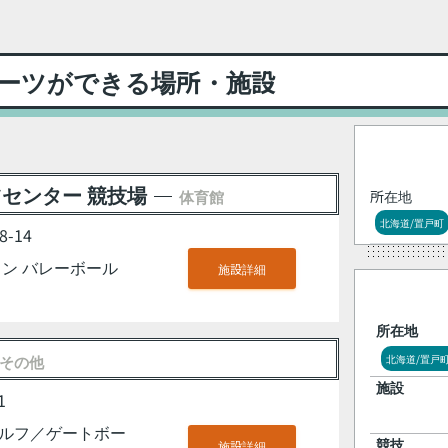
ーツができる場所・施設
センター 競技場
体育館
所在地
北海道/置戸町
-14
ン バレーボール
施設詳細
所在地
その他
北海道/置戸
施設
1
ルフ／ゲートボー
施設詳細
競技