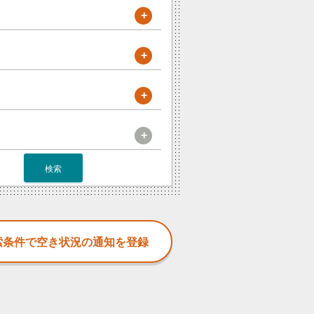
+
+
+
+
検索