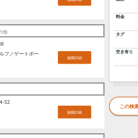
料金
の他
タグ
8
ルフ／ゲートボー
空き有り
施設詳細
-52
施設詳細