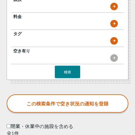
+
料金
+
タグ
+
空き有り
+
検索
閉業・休業中の施設を含める
全1件