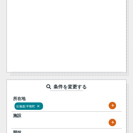
条件を変更する
所在地
+
×
北海道/平取町
施設
+
競技