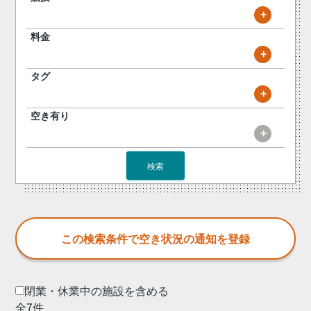
+
料金
+
タグ
+
空き有り
+
検索
閉業・休業中の施設を含める
全7件