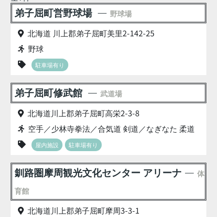
弟子屈町営野球場
野球場
北海道 川上郡弟子屈町美里2-142-25
野球
駐車場有り
弟子屈町修武館
武道場
北海道川上郡弟子屈町高栄2-3-8
空手／少林寺拳法／合気道 剣道／なぎなた 柔道
屋内施設
駐車場有り
釧路圏摩周観光文化センター アリーナ
体
育館
北海道川上郡弟子屈町摩周3-3-1