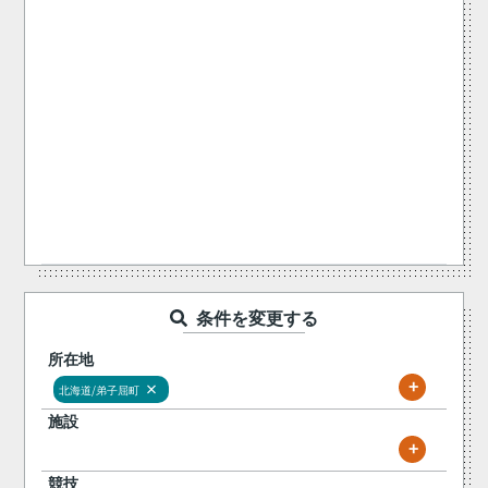
条件を変更する
所在地
+
×
北海道/弟子屈町
施設
+
競技