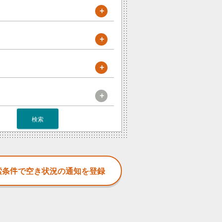
+
+
+
+
検索