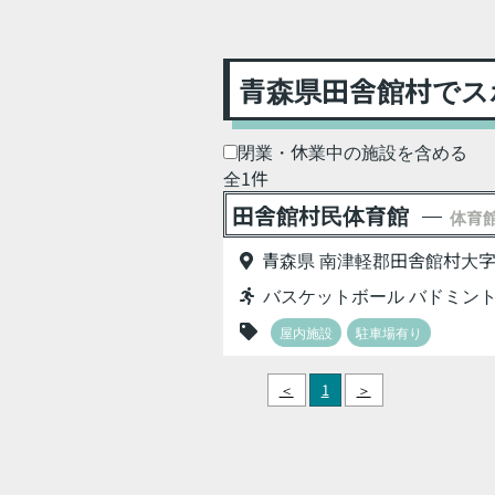
青森県田舎館村でス
閉業・休業中の施設を含める
全1件
田舎館村民体育館
体育
青森県 南津軽郡田舎館村大字畑
バスケットボール バドミント
屋内施設
駐車場有り
＜
1
＞