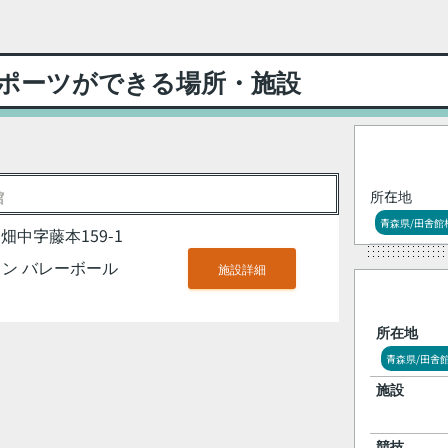
ポーツができる場所・施設
館
所在地
青森県/田舎館
中字藤本159-1
ン バレーボール
施設詳細
所在地
青森県/田舎
施設
競技