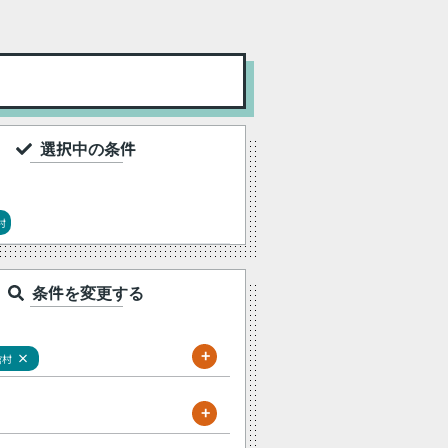
選択中の条件
村
条件を変更する
+
×
館村
+