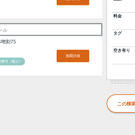
料金
ール
タグ
地割75
空き有り
施設詳細
利用可（個人）