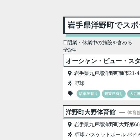
岩手県洋野町でスポ
閉業・休業中の施設を含める
全3件
オーシャン・ビュー・ス
岩手県九戸郡洋野町種市21-4
野球
駐車場有り
観覧席有り
大会
洋野町大野体育館
体育
岩手県九戸郡洋野町大野第60-
卓球 バスケットボール バド