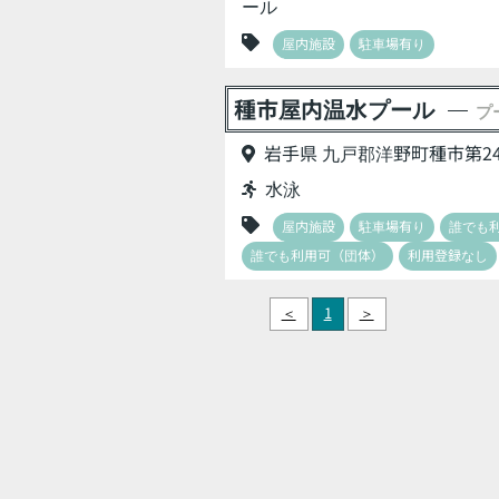
ール
屋内施設
駐車場有り
種市屋内温水プール
プ
岩手県 九戸郡洋野町種市第24
水泳
屋内施設
駐車場有り
誰でも
誰でも利用可（団体）
利用登録なし
＜
1
＞