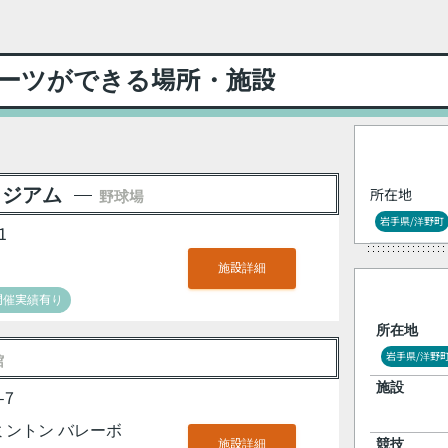
ーツができる場所・施設
タジアム
所在地
野球場
岩手県/洋野町
1
施設詳細
開催実績有り
所在地
岩手県/洋野
館
施設
7
ミントン バレーボ
施設詳細
競技