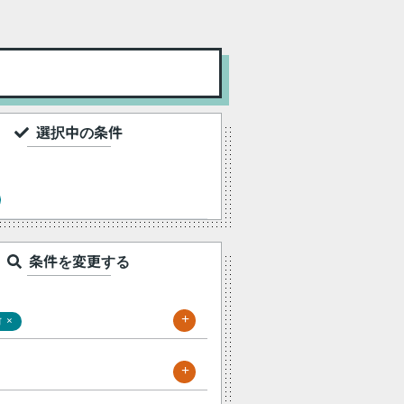
選択中の条件
条件を変更する
+
×
町
+