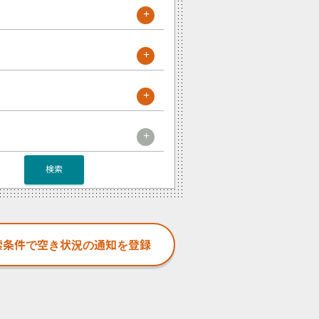
+
+
+
+
検索