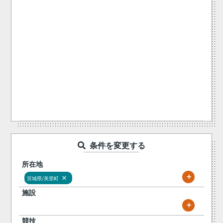
条件を変更する
所在地
+
×
宮城県/美里町
施設
+
競技