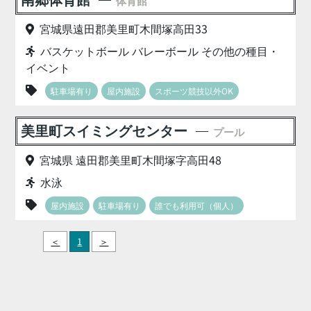
体育館
宮城県遠田郡美里町木間塚高田33
バスケットボール バレーボール その他の種目・
イベント
駐車場有り
屋内施設
スポーツ競技以外OK
美里町スイミングセンター
プール
宮城県 遠田郡美里町木間塚字高田48
水泳
屋内施設
駐車場有り
誰でも利用可（個人）
＜
1
＞