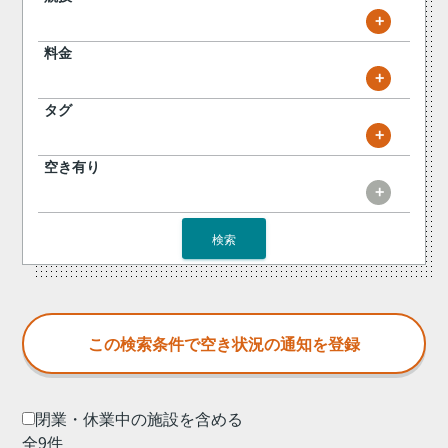
+
料金
+
タグ
+
空き有り
+
検索
閉業・休業中の施設を含める
全9件