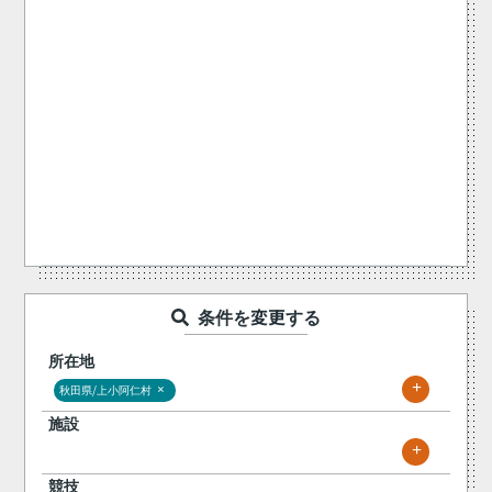
条件を変更する
所在地
+
×
秋田県/上小阿仁村
施設
+
競技