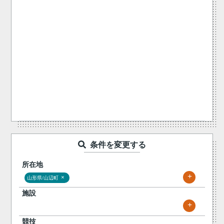
条件を変更する
所在地
+
×
山形県/山辺町
施設
+
競技