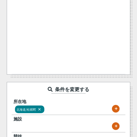
条件を変更する
所在地
+
×
北海道/松前町
施設
+
競技