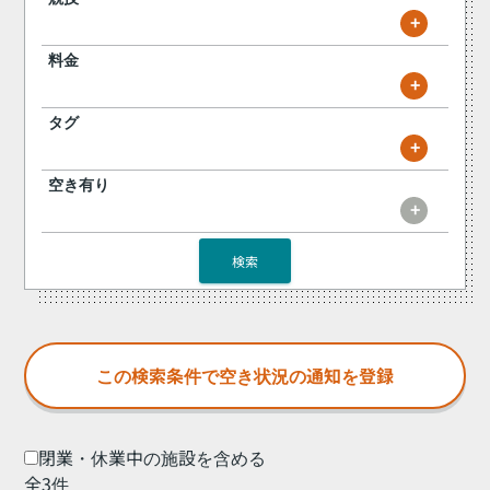
+
料金
+
タグ
+
空き有り
+
検索
閉業・休業中の施設を含める
全3件