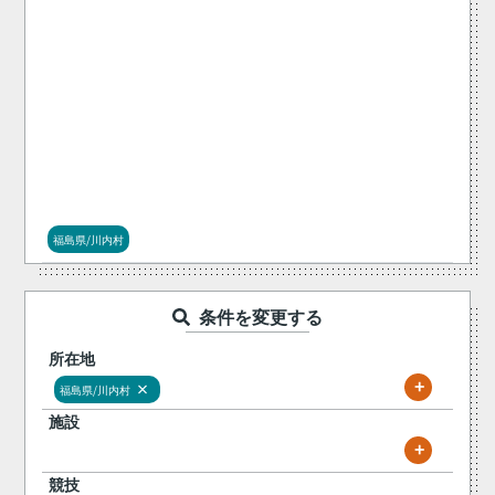
福島県/川内村
条件を変更する
所在地
+
×
福島県/川内村
施設
+
競技