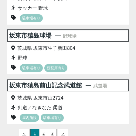
サッカー 野球
駐車場有り
坂東市猿島球場
野球場
茨城県 坂東市生子新田804
野球
駐車場有り
観覧席有り
坂東市猿島前山記念武道館
武道場
茨城県 坂東市山2724
剣道／なぎなた 柔道
屋内施設
駐車場有り
＜
1
2
3
＞