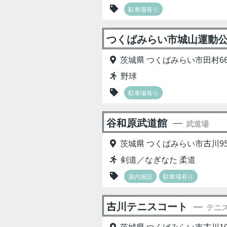
駐車場有り
つくばみらい市城山運動公
茨城県 つくばみらい市田村66
野球
駐車場有り
谷和原武道館
武道場
茨城県 つくばみらい市古川95
剣道／なぎなた 柔道
屋内施設
駐車場有り
古川テニスコート
テニ
茨城県 つくばみらい市古川10