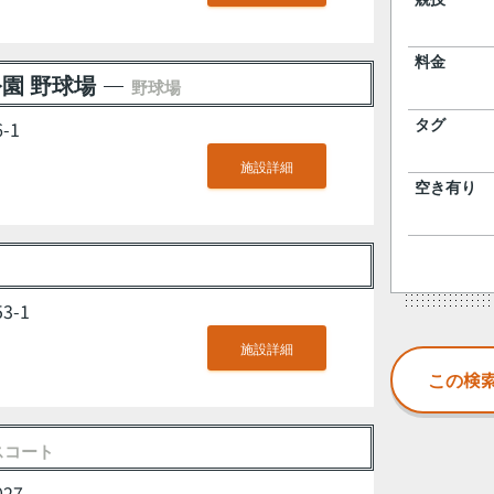
料金
園 野球場
野球場
タグ
-1
施設詳細
空き有り
3-1
施設詳細
スコート
27