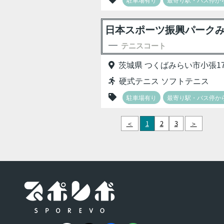
日本スポーツ振興パークみ
テニスコート
茨城県 つくばみらい市小張17
硬式テニス ソフトテニス
駐車場有り
最寄り駅・バス停から
＜
1
2
3
＞