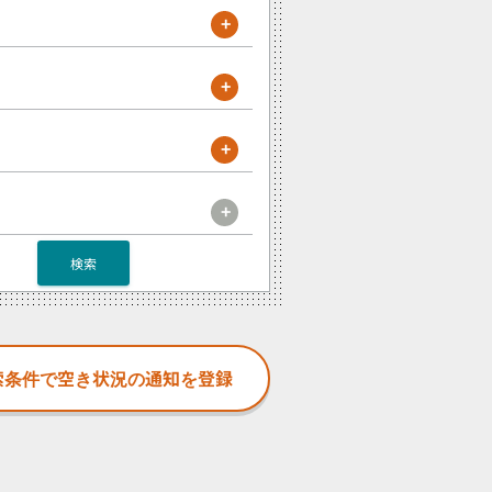
+
+
+
+
検索