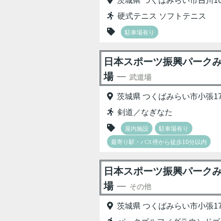
硬式テニス ソフトテニス
駐車場有り
日本スポーツ振興パークみ
場
武道場
茨城県 つくばみらい市小張17
剣道／なぎなた
屋内施設
駐車場有り
最寄り駅・バス停から徒歩10分以内
日本スポーツ振興パークみ
場
その他
茨城県 つくばみらい市小張17