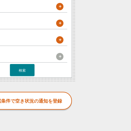
+
+
+
+
検索