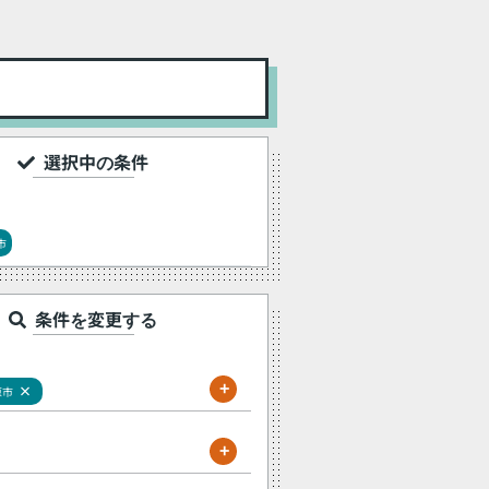
選択中の条件
市
条件を変更する
+
×
原市
+