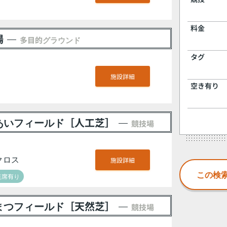
料金
場
多目的グラウンド
タグ
施設詳細
空き有り
あいフィールド［人工芝］
競技場
クロス
施設詳細
覧席有り
まつフィールド［天然芝］
競技場