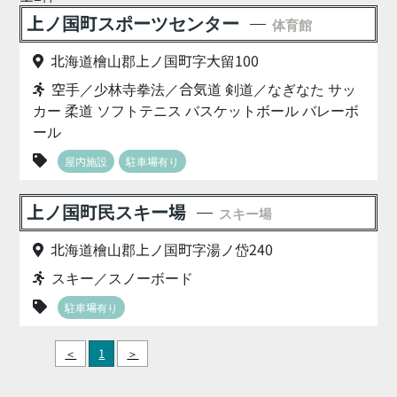
上ノ国町スポーツセンター
体育館
北海道檜山郡上ノ国町字大留100
空手／少林寺拳法／合気道 剣道／なぎなた サッ
カー 柔道 ソフトテニス バスケットボール バレーボ
ール
屋内施設
駐車場有り
上ノ国町民スキー場
スキー場
北海道檜山郡上ノ国町字湯ノ岱240
スキー／スノーボード
駐車場有り
＜
1
＞