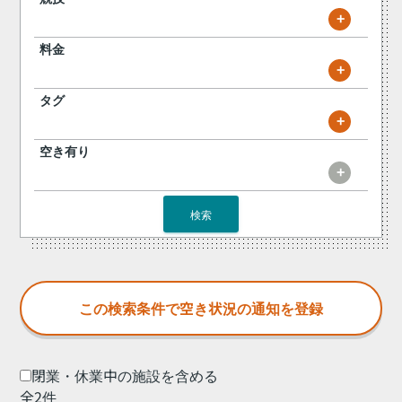
+
料金
+
タグ
+
空き有り
+
検索
閉業・休業中の施設を含める
全2件