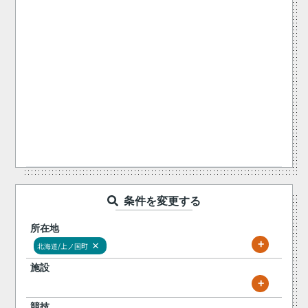
条件を変更する
所在地
+
×
北海道/上ノ国町
施設
+
競技