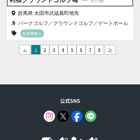
その他
群馬県 太田市武蔵島町地先
パークゴルフ／グラウンドゴルフ／ゲートボール
駐車場有り
＜
1
2
3
4
5
6
7
8
＞
公式SNS