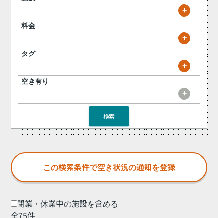
+
料金
+
タグ
+
空き有り
+
検索
閉業・休業中の施設を含める
全75件