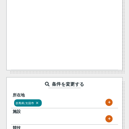
条件を変更する
所在地
+
×
群馬県/太田市
施設
+
競技