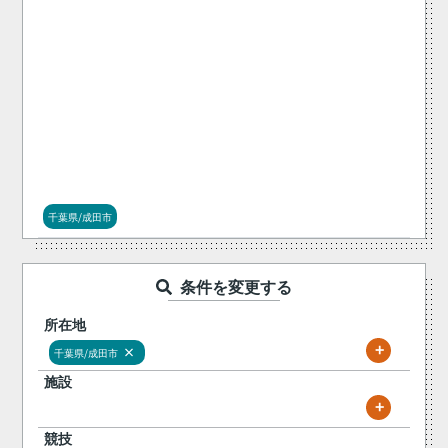
千葉県/成田市
条件を変更する
所在地
+
×
千葉県/成田市
施設
+
競技