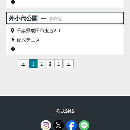
外小代公園
その他
千葉県成田市玉造2-1
硬式テニス
＜
1
2
3
4
＞
公式SNS