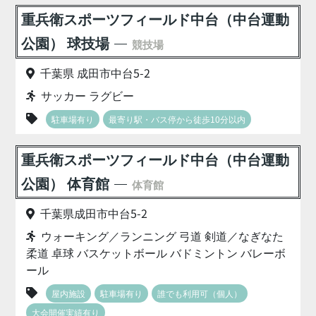
重兵衛スポーツフィールド中台（中台運動
公園） 球技場
競技場
千葉県 成田市中台5-2
サッカー ラグビー
駐車場有り
最寄り駅・バス停から徒歩10分以内
重兵衛スポーツフィールド中台（中台運動
公園） 体育館
体育館
千葉県成田市中台5-2
ウォーキング／ランニング 弓道 剣道／なぎなた
柔道 卓球 バスケットボール バドミントン バレーボ
ール
屋内施設
駐車場有り
誰でも利用可（個人）
大会開催実績有り