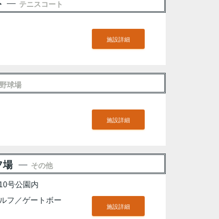
ト
テニスコート
施設詳細
野球場
施設詳細
フ場
その他
10号公園内
ルフ／ゲートボー
施設詳細