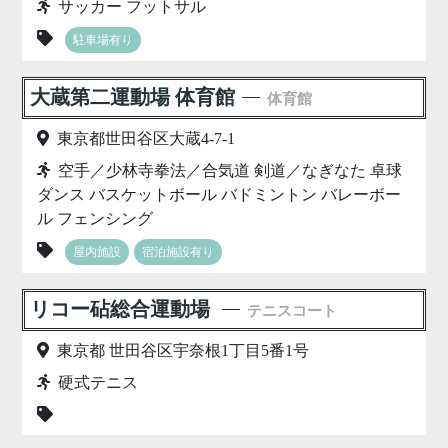
サッカー フットサル
駐車場有り
大蔵第二運動場 体育館
体育館
東京都世田谷区大蔵4-7-1
空手／少林寺拳法／合気道 剣道／なぎなた 卓球
ダンス バスケットボール バドミントン バレーボー
ル フェンシング
屋内施設
宿泊施設有り
リコー砧総合運動場
テニスコート
東京都 世田谷区宇奈根1丁目5番1号
硬式テニス