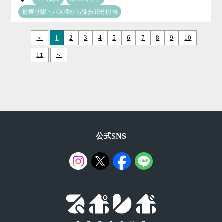
最寄り駅・バス停から徒歩10分以内
＜
1
2
3
4
5
6
7
8
9
10
11
＞
公式SNS