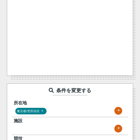
条件を変更する
所在地
+
×
東京都/世田谷区
施設
+
競技