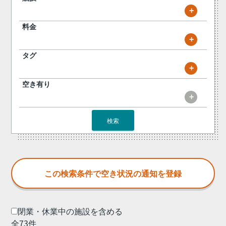
+
料金
+
タグ
+
空き有り
+
検索
閉業・休業中の施設を含める
全73件