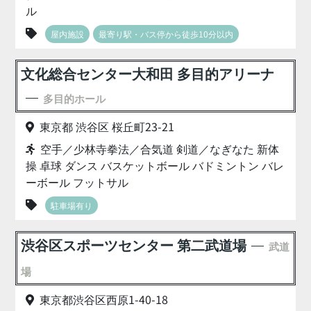
ル
屋内施設
最寄り駅・バス停から徒歩10分以内
文化総合センター大和田 多目的アリーナ
多目的ホール
東京都 渋谷区 桜丘町23-21
空手／少林寺拳法／合気道 剣道／なぎなた 新体
操 卓球 ダンス バスケットボール バドミントン バレ
ーボール フットサル
駐車場有り
渋谷区スポーツセンター 第二武道場
武道
場
東京都渋谷区西原1-40-18