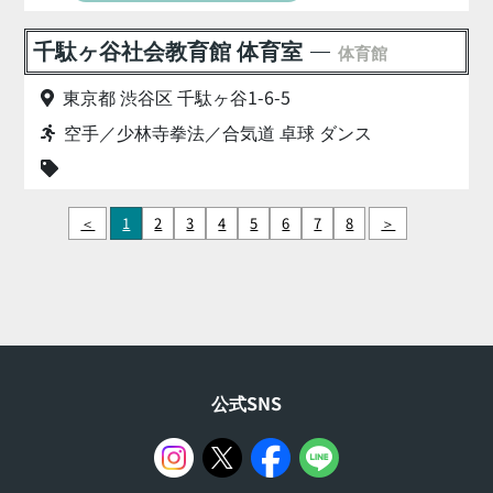
千駄ヶ谷社会教育館 体育室
体育館
東京都 渋谷区 千駄ヶ谷1-6-5
空手／少林寺拳法／合気道 卓球 ダンス
＜
1
2
3
4
5
6
7
8
＞
公式SNS