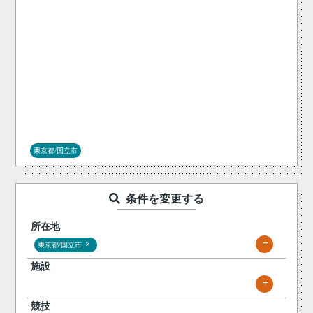
東京都/国立市
条件を変更する
所在地
+
×
東京都/国立市
施設
+
競技