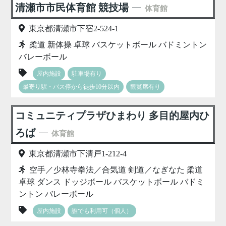
清瀬市市民体育館 競技場
体育館
東京都清瀬市下宿2-524-1
柔道 新体操 卓球 バスケットボール バドミントン
バレーボール
屋内施設
駐車場有り
最寄り駅・バス停から徒歩10分以内
観覧席有り
コミュニティプラザひまわり 多目的屋内ひ
ろば
体育館
東京都清瀬市下清戸1-212-4
空手／少林寺拳法／合気道 剣道／なぎなた 柔道
卓球 ダンス ドッジボール バスケットボール バドミ
ントン バレーボール
屋内施設
誰でも利用可（個人）