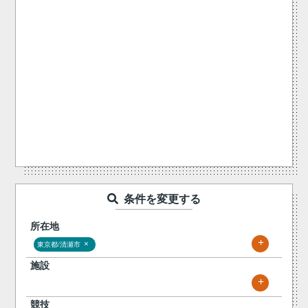
条件を変更する
所在地
+
×
東京都/清瀬市
施設
+
競技