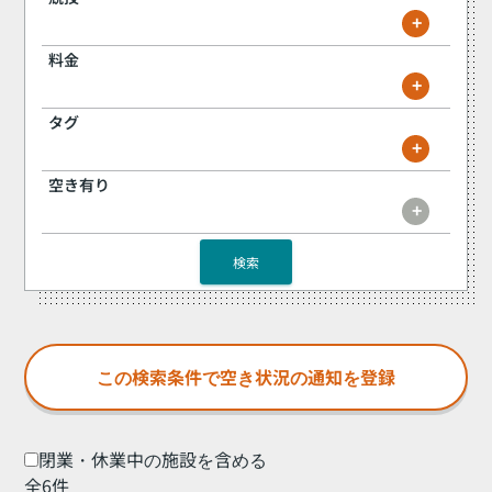
+
料金
+
タグ
+
空き有り
+
検索
閉業・休業中の施設を含める
全6件