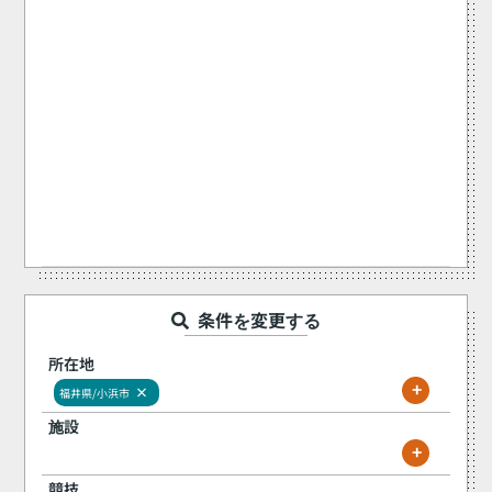
条件を変更する
所在地
+
×
福井県/小浜市
施設
+
競技