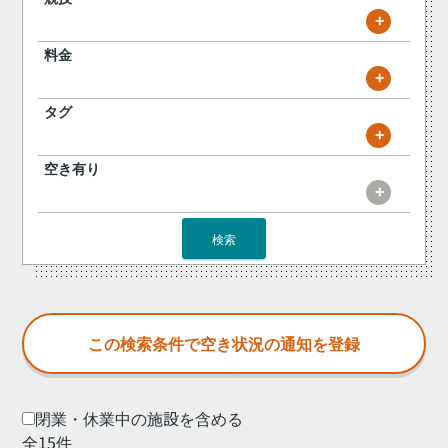
+
料金
+
タグ
+
空き有り
+
検索
閉業・休業中の施設を含める
全15件