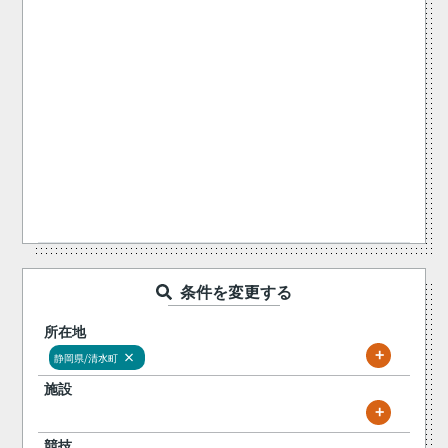
条件を変更する
所在地
+
×
静岡県/清水町
施設
+
競技