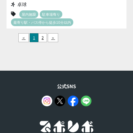
卓球
屋内施設
駐車場有り
最寄り駅・バス停から徒歩10分以内
＜
1
2
＞
公式SNS