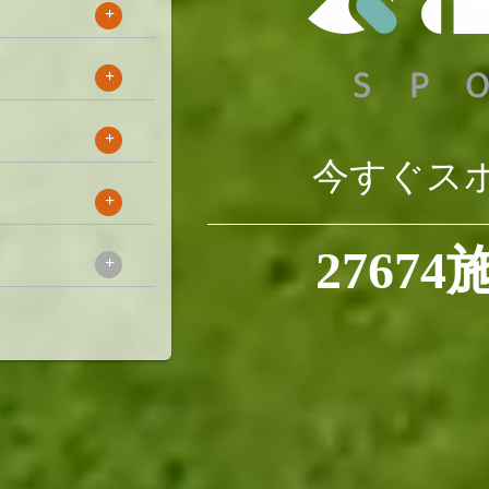
+
+
+
今すぐス
+
27674
+