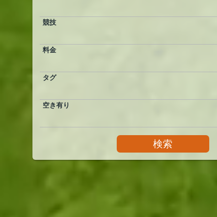
競技
料金
タグ
空き有り
検索